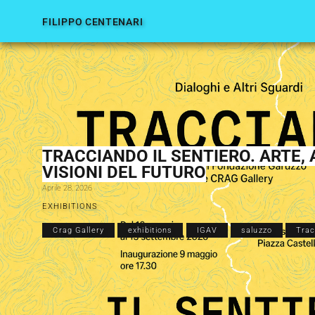
FILIPPO CENTENARI
TRACCIANDO IL SENTIERO. ARTE,
VISIONI DEL FUTURO
Aprile 28, 2026
EXHIBITIONS
Crag Gallery
exhibitions
IGAV
saluzzo
Trac