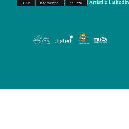
IGAV
intersezioni
saluzzo