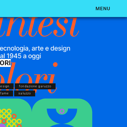
MENU
LORI
design
fondazione garuzzo
f fame
saluzzo