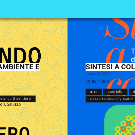
SALUZZO
 AMBIENTE E
SINTESI A CO
Maggio 22, 2025
EXHIBITIONS
arte
castiglia
ciando il sentiero
italian technology hall o